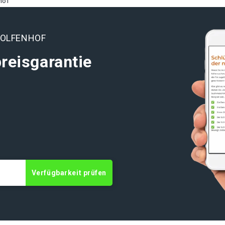
hof
WOLFENHOF
reisgarantie
Verfügbarkeit prüfen