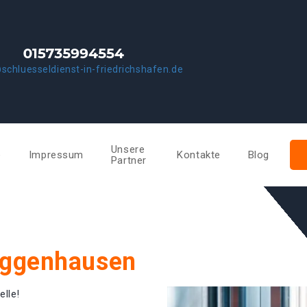
schluesseldienst-in-friedrichshafen.de
Unsere
e
Impressum
Kontakte
Blog
Partner
iggenhausen
elle!