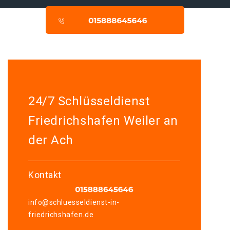
24/7 Schlüsseldienst
Friedrichshafen Weiler an
der Ach
Kontakt
info@schluesseldienst-in-
friedrichshafen.de