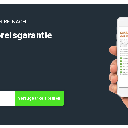
h
N REINACH
reisgarantie
t
Verfügbarkeit prüfen