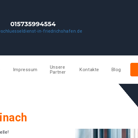
schluesseldienst-in-friedrichshafen.de
Unsere
e
Impressum
Kontakte
Blog
Partner
einach
elle!