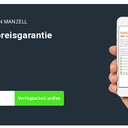
l
EN MANZELL
reisgarantie
t
Verfügbarkeit prüfen