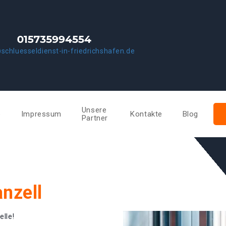
schluesseldienst-in-friedrichshafen.de
Unsere
e
Impressum
Kontakte
Blog
Partner
nzell
elle!