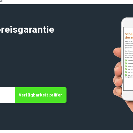
al
reisgarantie
t
Verfügbarkeit prüfen