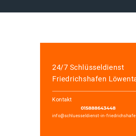
24/7 Schlüsseldienst
Friedrichshafen Löwent
Kontakt
info@schluesseldienst-in-friedrichshaf