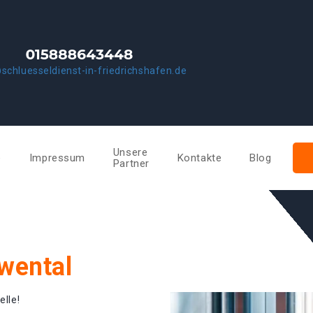
schluesseldienst-in-friedrichshafen.de
Unsere
e
Impressum
Kontakte
Blog
Partner
wental
elle!