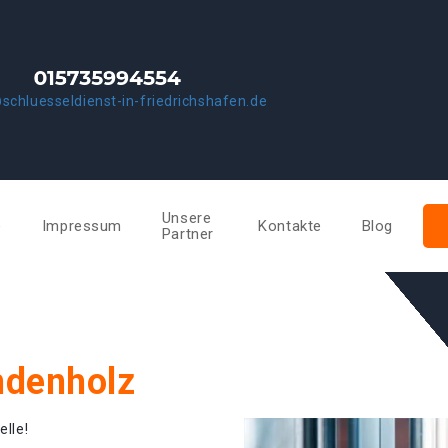
schluesseldienst-in-friedrichshafen.de
Unsere
e
Impressum
Kontakte
Blog
Partner
ndenholz
elle!