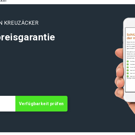
cker
EN KREUZÄCKER
reisgarantie
t
Verfügbarkeit prüfen