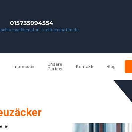
schluesseldienst-in-friedrichshafen.de
Unsere
e
Impressum
Kontakte
Blog
Partner
reuzäcker
elle!