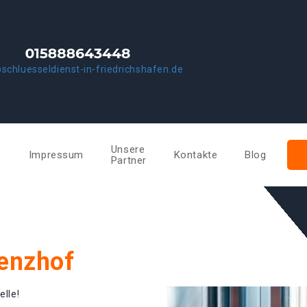
schluesseldienst-in-friedrichshafen.de
Unsere
e
Impressum
Kontakte
Blog
Partner
renzhof
elle!