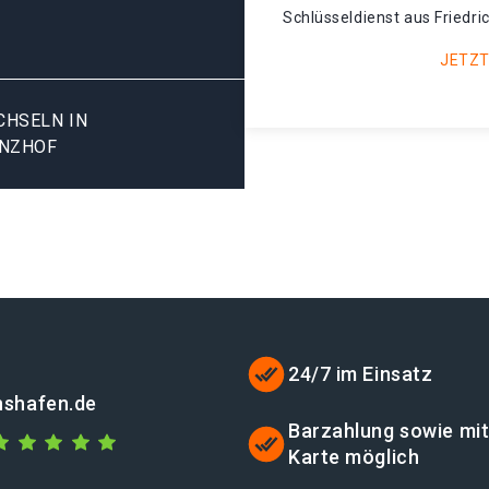
Schlüsseldienst aus Friedri
JETZT
SELN IN F
ENZHOF
24/7 im Einsatz
chshafen.de
Barzahlung sowie mi
Karte möglich