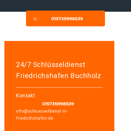
24/7 Schlüsseldienst
Friedrichshafen Buchholz
Kontakt
info@schluesseldienst-in-
friedrichshafen.de